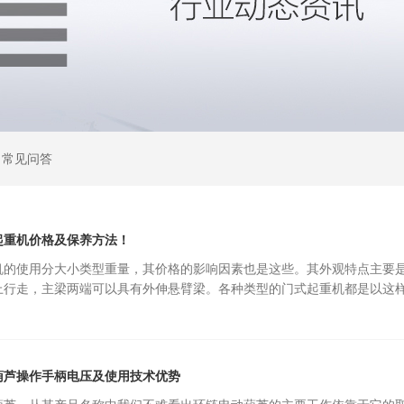
>
常见问答
起重机价格及保养方法！
机的使用分大小类型重量，其价格的影响因素也是这些。其外观特点主要
上行走，主梁两端可以具有外伸悬臂梁。各种类型的门式起重机都是以这
葫芦操作手柄电压及使用技术优势