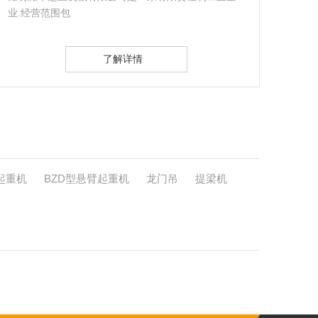
业.经营范围包
业企
了解详情
起重机
BZD型悬臂起重机
龙门吊
提梁机