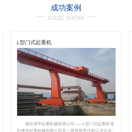
成功案例
CASE SHOW
L型门式起重机
潍坊潍华起重机械有限公司——L型门式起重机潍
坊潍华起重机械有限公司是一家有限责任制工业企业.