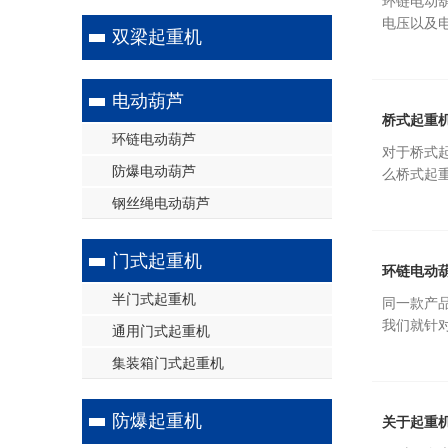
环链电动
电压以及
双梁起重机
电动葫芦
桥式起重
环链电动葫芦
对于桥式
防爆电动葫芦
么桥式起
钢丝绳电动葫芦
门式起重机
环链电动
半门式起重机
同一款产
我们就针
通用门式起重机
集装箱门式起重机
防爆起重机
关于起重