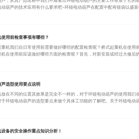
葫芦，从其产品名称中我们不难看出环链电动葫芦的主要工作依靠于它的
电动葫芦的技术应用有什么要求吧~环链电动葫芦在配置中配有链袋以盛装
机使用前检查事项有哪些？
起重机我们自日常使用前需要做好哪些的配置检查呢？桥式起重机在使用
重机在使用前应该做好哪些方面的检查呢？首先，对新安装或经过大修后
葫芦选型使用要点说明
品放在不同的位置其效果是完全不一样的，对于环链电动葫芦的使用我们
对于环链电动葫芦的选型要点来做个具体工功能的了解吧。关于环链电动
机设备的安全操作重点知识分析！